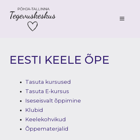
Skip
to
MENU
content
EESTI KEELE ÕPE
Tasuta kursused
Tasuta E-kursus
Iseseisvalt õppimine
Klubid
Keelekohvikud
Õppematerjalid