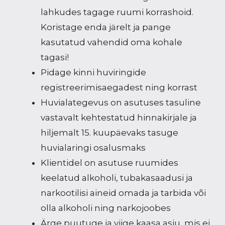
lahkudes tagage ruumi korrashoid.
Koristage enda järelt ja pange
kasutatud vahendid oma kohale
tagasi!
Pidage kinni huviringide
registreerimisaegadest ning korrast
Huvialategevus on asutuses tasuline
vastavalt kehtestatud hinnakirjale ja
hiljemalt 15. kuupäevaks tasuge
huvialaringi osalusmaks
Klientidel on asutuse ruumides
keelatud alkoholi, tubakasaadusi ja
narkootilisi aineid omada ja tarbida või
olla alkoholi ning narkojoobes
Ärge puutuge ja viige kaasa asju, mis ei