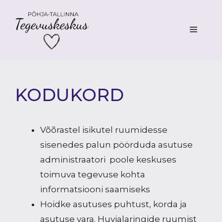
Skip
to
MENU
content
KODUKORD
Võõrastel isikutel ruumidesse
sisenedes palun pöörduda asutuse
administraatori poole keskuses
toimuva tegevuse kohta
informatsiooni saamiseks
Hoidke asutuses puhtust, korda ja
asutuse vara. Huvialaringide ruumist